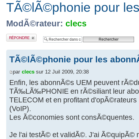
TÃ©lÃ©phonie pour l
ModÃ©rateur:
clecs
Publier une
rÃ©ponse
TÃ©lÃ©phonie pour les abon
par
clecs
sur 12 Juil 2009, 20:38
Enfin, les abonnÃ©s UEM peuvent rÃ©duir
TÃ‰LÃ‰PHONIE en rÃ©siliant leur a
TELECOM et en profitant d'opÃ©rateurs 
(VoIP).
Les Ã©conomies sont consÃ©quentes.
Je l'ai testÃ© et validÃ©. J'ai Ã©quipÃ©