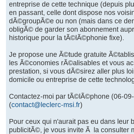
entreprise de cette technique (depuis plus
en passant, celle dont dispose nos vois
dÃ©groupÃ©e ou non (mais dans ce dernier
obligÃ© de garder son abonnement aupr
historique pour la tÃ©lÃ©phonie fixe).
Je propose une Ã©tude gratuite Ã©tabl
les Ã©conomies rÃ©alisables et vous a
prestation, si vous dÃ©sirez aller plus l
domicile ou entreprise de cette technolog
Contactez-moi par tÃ©lÃ©phone (06-09-
(
contact@leclerc-msi.fr
)
Pour ceux qui n'aurait pas eu dans leur b
publicitÃ©, je vous invite Ã la consulter