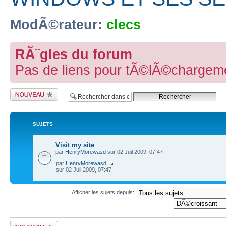
ModÃ©rateur:
clecs
RÃ¨gles du forum
Pas de liens pour tÃ©lÃ©chargeme
Publier un nouveau
sujet
SUJETS
Visit my site
par
HenryMorewasd
sur 02 Juil 2009, 07:47
par
HenryMorewasd
sur 02 Juil 2009, 07:47
Afficher les sujets depuis:
Publier un nouveau