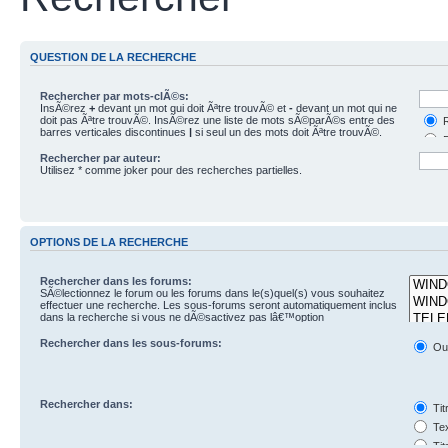
QUESTION DE LA RECHERCHE
Rechercher par mots-clÃ©s:
InsÃ©rez
+
devant un mot qui doit Ãªtre trouvÃ© et
-
devant un mot qui ne
doit pas Ãªtre trouvÃ©. InsÃ©rez une liste de mots sÃ©parÃ©s entre des
R
barres verticales discontinues
|
si seul un des mots doit Ãªtre trouvÃ©.
R
Utilisez * comme joker pour des recherches partielles.
Rechercher par auteur:
Utilisez * comme joker pour des recherches partielles.
OPTIONS DE LA RECHERCHE
Rechercher dans les forums:
SÃ©lectionnez le forum ou les forums dans le(s)quel(s) vous souhaitez
effectuer une recherche. Les sous-forums seront automatiquement inclus
dans la recherche si vous ne dÃ©sactivez pas lâ€™option
â€œRechercher dans les sous-forumsâ€ ci-dessous.
Rechercher dans les sous-forums:
Ou
Rechercher dans:
Tit
Tex
Tit