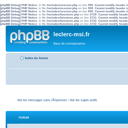
[phpBB Debug] PHP Notice
: in file
/includes/session.php
on line
990
:
Cannot modify header in
[phpBB Debug] PHP Notice
: in file
/includes/session.php
on line
990
:
Cannot modify header in
[phpBB Debug] PHP Notice
: in file
/includes/session.php
on line
990
:
Cannot modify header in
[phpBB Debug] PHP Notice
: in file
/includes/functions.php
on line
3729
:
Cannot modify header 
[phpBB Debug] PHP Notice
: in file
/includes/functions.php
on line
3731
:
Cannot modify header 
[phpBB Debug] PHP Notice
: in file
/includes/functions.php
on line
3732
:
Cannot modify header 
[phpBB Debug] PHP Notice
: in file
/includes/functions.php
on line
3733
:
Cannot modify header 
leclerc-msi.fr
Base de connaissance
Index du forum
Voir les messages sans rÃ©ponses
•
Voir les sujets actifs
FORUM