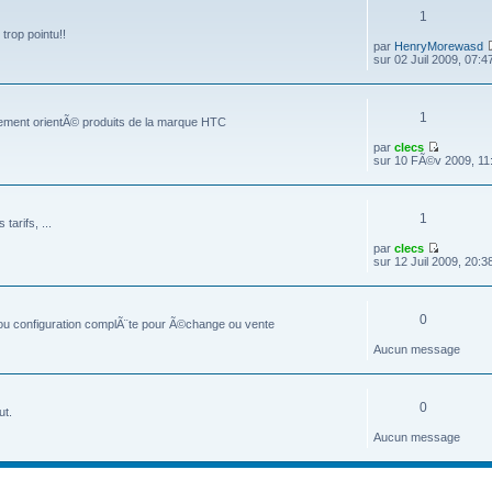
1
trop pointu!!
par
HenryMorewasd
sur 02 Juil 2009, 07:4
1
lement orientÃ© produits de la marque HTC
par
clecs
sur 10 FÃ©v 2009, 11
1
arifs, ...
par
clecs
sur 12 Juil 2009, 20:3
0
 ou configuration complÃ¨te pour Ã©change ou vente
Aucun message
0
ut.
Aucun message