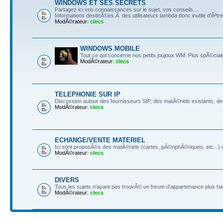
WINDOWS ET SES SECRETS
Partagez ici vos connaissances sur le sujet, vos conseils....
Informations destinÃ©es Ã des utilisateurs lambda donc inutile d'Ãªtre 
ModÃ©rateur:
clecs
WINDOWS MOBILE
Tout ce qui concerne nos petits joujoux WM. Plus spÃ©cia
ModÃ©rateur:
clecs
TELEPHONIE SUR IP
Discussion autour des fournisseurs SIP, des matÃ©riels existants, des t
ModÃ©rateur:
clecs
ECHANGE/VENTE MATERIEL
Ici sont proposÃ©s des matÃ©riels (cartes, pÃ©riphÃ©riques, etc...)
ModÃ©rateur:
clecs
DIVERS
Tous les sujets n'ayant pas trouvÃ© un forum d'appartenance plus ha
ModÃ©rateur:
clecs