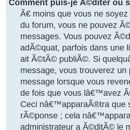
Comment puis-je Ã©diter ou 
Ã€ moins que vous ne soyez 
du forum, vous ne pouvez Ã©
messages. Vous pouvez Ã©dit
adÃ©quat, parfois dans une 
ait Ã©tÃ© publiÃ©. Si quel
message, vous trouverez un p
message lorsque vous revene
de fois que vous lâ€™avez Ã
Ceci nâ€™apparaÃ®tra que s
rÃ©ponse ; cela nâ€™appara
administrateur a Ã©ditÃ© le 