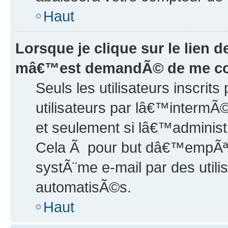
Haut
Lorsque je clique sur le lien d
mâ€™est demandÃ© de me co
Seuls les utilisateurs inscri
utilisateurs par lâ€™intermÃ©
et seulement si lâ€™administr
Cela Ã pour but dâ€™empÃªche
systÃ¨me e-mail par des util
automatisÃ©s.
Haut