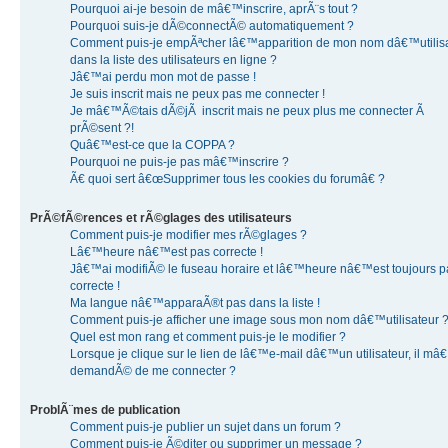
Pourquoi ai-je besoin de mâ€™inscrire, aprÃ¨s tout ?
Pourquoi suis-je dÃ©connectÃ© automatiquement ?
Comment puis-je empÃªcher lâ€™apparition de mon nom dâ€™utilis
dans la liste des utilisateurs en ligne ?
Jâ€™ai perdu mon mot de passe !
Je suis inscrit mais ne peux pas me connecter !
Je mâ€™Ã©tais dÃ©jÃ inscrit mais ne peux plus me connecter Ã
prÃ©sent ?!
Quâ€™est-ce que la COPPA ?
Pourquoi ne puis-je pas mâ€™inscrire ?
Ã€ quoi sert â€œSupprimer tous les cookies du forumâ€ ?
PrÃ©fÃ©rences et rÃ©glages des utilisateurs
Comment puis-je modifier mes rÃ©glages ?
Lâ€™heure nâ€™est pas correcte !
Jâ€™ai modifiÃ© le fuseau horaire et lâ€™heure nâ€™est toujours p
correcte !
Ma langue nâ€™apparaÃ®t pas dans la liste !
Comment puis-je afficher une image sous mon nom dâ€™utilisateur 
Quel est mon rang et comment puis-je le modifier ?
Lorsque je clique sur le lien de lâ€™e-mail dâ€™un utilisateur, il mâ
demandÃ© de me connecter ?
ProblÃ¨mes de publication
Comment puis-je publier un sujet dans un forum ?
Comment puis-je Ã©diter ou supprimer un message ?