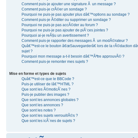
Comment puis-je ajouter une signature Ã un message ?
Comment puis-je crÃ©er un sondage ?
Pourquoi ne puis-je pas ajouter plus dâ€™options au sondage ?
Comment puis-je Ã©diter ou supprimer un sondage ?
Pourquoi ne puis-je pas accÃ©der au forum ?
Pourquoi ne puis-je pas ajouter de piÃ¨ces jointes ?
Pourquoi ai-je reÃ§u un avertissement ?
Comment puis-je rapporter des messages Ã un modÃ©rateur ?
Quâ€™est-ce le bouton â€œSauvegarderâ€ lors de la rÃ©daction 
sujet ?
Pourquoi mon message a-t-il besoin dâ€™Ãªtre approuvÃ© ?
Comment puis-je remonter mes sujets ?
Mise en forme et types de sujets
Quâ€™est-ce que le BBCode ?
Puis-je utiliser de lâ€™HTML ?
Que sont les Ã©moticÃ´nes ?
Puis-je publier des images ?
Que sont les annonces globales ?
Que sont les annonces ?
Que sont les notes ?
Que sont les sujets verrouillÃ©s ?
Que sont les icÃ´nes de sujets ?