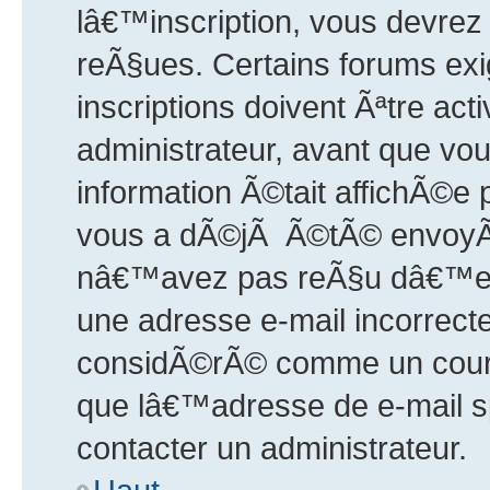
lâ€™inscription, vous devrez 
reÃ§ues. Certains forums ex
inscriptions doivent Ãªtre a
administrateur, avant que vou
information Ã©tait affichÃ©e 
vous a dÃ©jÃ Ã©tÃ© envoyÃ©,
nâ€™avez pas reÃ§u dâ€™e-m
une adresse e-mail incorrect
considÃ©rÃ© comme un courri
que lâ€™adresse de e-mail s
contacter un administrateur.