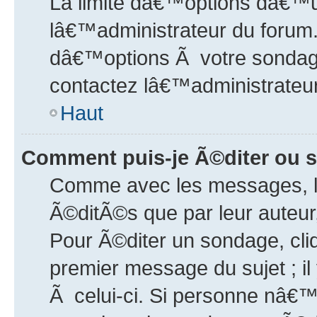
La limite dâ€™options dâ€™
lâ€™administrateur du forum.
dâ€™options Ã votre sondage
contactez lâ€™administrateur
Haut
Comment puis-je Ã©diter ou 
Comme avec les messages, l
Ã©ditÃ©s que par leur auteur
Pour Ã©diter un sondage, cli
premier message du sujet ; i
Ã celui-ci. Si personne nâ€™a