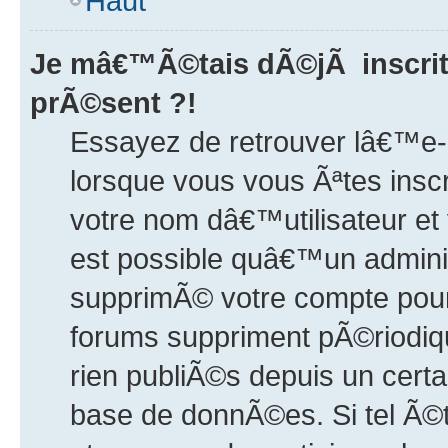
Haut
Je mâ€™Ã©tais dÃ©jÃ inscrit
prÃ©sent ?!
Essayez de retrouver lâ€™e
lorsque vous vous Ãªtes inscri
votre nom dâ€™utilisateur et
est possible quâ€™un adminis
supprimÃ© votre compte pour
forums suppriment pÃ©riodiqu
rien publiÃ©s depuis un certai
base de donnÃ©es. Si tel Ã©t