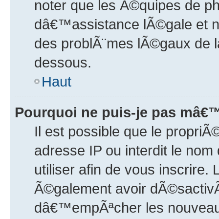
noter que les Ã©quipes de p
dâ€™assistance lÃ©gale et n
des problÃ¨mes lÃ©gaux de l
dessous.
Haut
Pourquoi ne puis-je pas mâ€™
Il est possible que le propriÃ©
adresse IP ou interdit le nom
utiliser afin de vous inscrire.
Ã©galement avoir dÃ©sactivÃ©
dâ€™empÃªcher les nouveaux 