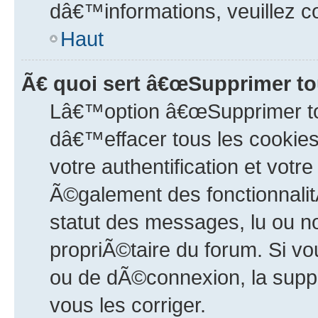
dâ€™informations, veuillez c
Haut
Ã€ quoi sert â€œSupprimer tou
Lâ€™option â€œSupprimer tou
dâ€™effacer tous les cookie
votre authentification et votr
Ã©galement des fonctionnali
statut des messages, lu ou no
propriÃ©taire du forum. Si v
ou de dÃ©connexion, la supp
vous les corriger.