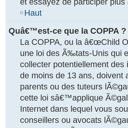
et essayez de participer plus
Haut
Quâ€™est-ce que la COPPA ?
La COPPA, ou la â€œChild Onl
une loi des Ã‰tats-Unis qui e
collecter potentiellement de
de moins de 13 ans, doivent 
parents ou des tuteurs lÃ©g
cette loi sâ€™applique Ã©gale
Internet dans lequel vous sou
conseillers ou avocats lÃ©gau