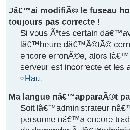
Jâ€™ai modifiÃ© le fuseau ho
toujours pas correcte !
Si vous Ãªtes certain dâ€™av
lâ€™heure dâ€™Ã©tÃ© corre
encore erronÃ©e, alors lâ€
serveur est incorrecte et les 
Haut
Ma langue nâ€™apparaÃ®t pas 
Soit lâ€™administrateur nâ€™
personne nâ€™a encore tradu