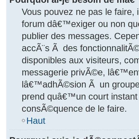
Vous pouvez ne pas le faire, 
forum dâ€™exiger ou non que 
publier des messages. Cepen
accÃ¨s Ã des fonctionnalitÃ
disponibles aux visiteurs, c
messagerie privÃ©e, lâ€™envo
lâ€™adhÃ©sion Ã un groupe d
prend quâ€™un court instan
consÃ©quence de le faire.
Haut