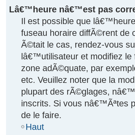
Lâ€™heure nâ€™est pas corre
Il est possible que lâ€™heur
fuseau horaire diffÃ©rent de c
Ã©tait le cas, rendez-vous s
lâ€™utilisateur et modifiez le
zone adÃ©quate, par exemple
etc. Veuillez noter que la mo
plupart des rÃ©glages, nâ€™
inscrits. Si vous nâ€™Ãªtes 
de le faire.
Haut